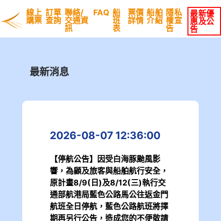
線上
訂單
聯絡/
FAQ
船
票價
船舶
隱私
最新優
購票
查詢
交通資
班
詳情
介紹
權宣
惠及公
訊
表
告
告
最新消息
2026-08-07 12:36:00
【停航公告】因受白海豚颱風影
響，為顧及旅客與船舶航行安全，
原計畫8/9(日)及8/12(三)執行交
通部航港局藍色公路馬公往返金門
航班全日停航，藍色公路航班將擇
期再另行公告，造成您的不便敬請