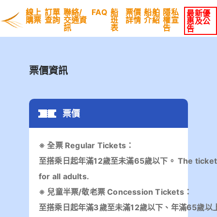
線上
訂單
聯絡/
FAQ
船
票價
船舶
隱私
最新優
購票
查詢
交通資
班
詳情
介紹
權宣
惠及公
訊
表
告
告
票價資訊
票價
※ 全票 Regular Tickets：
至搭乘日起年滿12歲至未滿65歲以下。 The ticket is 
for all adults.
※ 兒童半票/敬老票 Concession Tickets：
至搭乘日起年滿3歲至未滿12歲以下、年滿65歲以