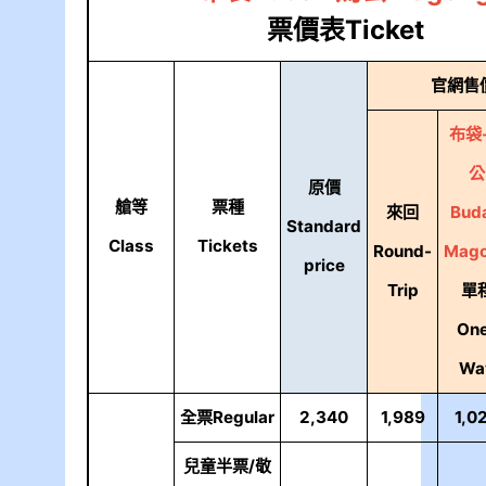
票價表Ticket
官網售價
布袋
公
原價
艙等
票種
來回
Buda
Standard
Class
Tickets
Round-
Mag
price
Trip
單
On
Wa
全票Regular
2,340
1,989
1,0
兒童半票/敬